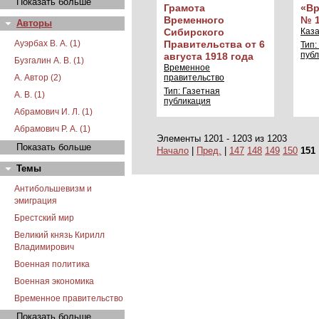
Показать больше
Грамота
«Вр
Временного
№ 1
Авторы
Сибирского
Каза
Ауэрбах В. А. (1)
Правительства от 6
Тип:
пуб
августа 1918 года
Бузгалин А. В. (1)
Временное
А. Автор (2)
правительство
Тип: Газетная
А. В. (1)
публикация
Абрамович И. Л. (1)
Абрамович Р. А. (1)
Элементы 1201 - 1203 из 1203
Показать больше
Начало
|
Пред.
|
147
148
149
150
151
Темы
Антибольшевизм и
эмиграция
Брестский мир
Великий князь Кирилл
Владимирович
Военная политика
Военная экономика
Временное правительство
Показать больше