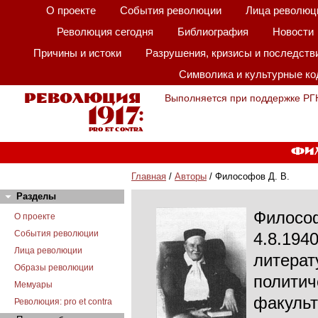
О проекте
События революции
Лица революц
Революция сегодня
Библиография
Новости
Причины и истоки
Разрушения, кризисы и последств
Символика и культурные к
Выполняется при поддержке РГ
Фил
Главная
/
Авторы
/ Философов Д. В.
Разделы
Философ
О проекте
События революции
4.8.194
Лица революции
литерат
Образы революции
политич
Мемуары
факульт
Революция: pro et contra