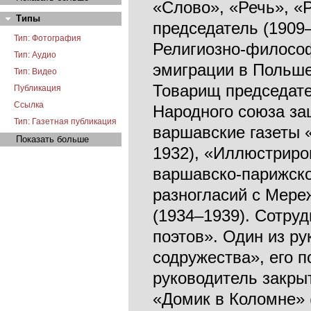
«Слово», «Речь», «Р
Типы
председатель (1909
Тип: Фотография
Религиозно-философ
Тип: Аудио
эмиграции в Польше
Тип: Видео
Товарищ председате
Публикация
Ссылка
Народного союза за
Тип: Газетная публикация
варшавские газеты 
Показать больше
1932), «Иллюстриро
варшавско-парижско
разногласий с Мере
(1934–1939). Сотру
поэтов». Один из р
содружества», его п
руководитель закрыт
«Домик в Коломне» (