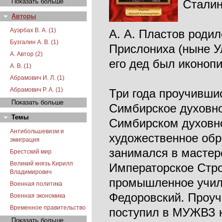
Показать больше
Сталин
Авторы
Ауэрбах В. А. (1)
А. А. Пластов родил
Бузгалин А. В. (1)
Прислониха (ныне У
А. Автор (2)
его дед был иконоп
А. В. (1)
Абрамович И. Л. (1)
Абрамович Р. А. (1)
Три года проучивши
Показать больше
Симбирское духовно
Темы
Симбирском духовно
Антибольшевизм и
художественное обр
эмиграция
занимался в мастерс
Брестский мир
Великий князь Кирилл
Императорское Стро
Владимирович
промышленное учили
Военная политика
Федоровский. Проуч
Военная экономика
Временное правительство
поступил в МУЖВЗ н
Показать больше