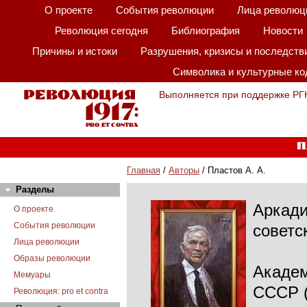
О проекте
События революции
Лица революц
Революция сегодня
Библиография
Новости
Причины и истоки
Разрушения, кризисы и последств
Символика и культурные к
Выполняется при поддержке РГ
П
Главная
/
Авторы
/ Пластов А. А.
Разделы
Аркади
О проекте
События революции
советс
Лица революции
Образы революции
Академ
Мемуары
СССР (
Революция: pro et contra