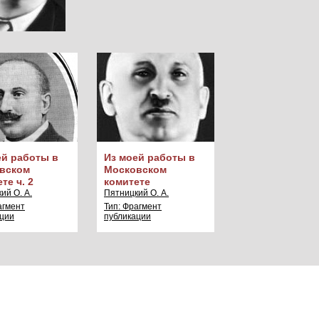
ей работы в
Из моей работы в
вском
Московском
те ч. 2
комитете
ий О. А.
Пятницкий О. А.
агмент
Тип: Фрагмент
ации
публикации