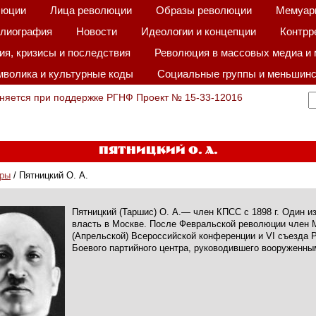
люции
Лица революции
Образы революции
Мемуар
лиография
Новости
Идеологии и концепции
Контрр
я, кризисы и последствия
Революция в массовых медиа и 
волика и культурные коды
Социальные группы и меньшинс
няется при поддержке РГНФ Проект № 15-33-12016
Пятницкий О. А.
ры
/ Пятницкий О. А.
Пятницкий (Таршис) О. А.— член КПСС с 1898 г. Один и
власть в Москве. После Февральской революции член М
(Апрельской) Всероссийской конференции и VI съезда 
Боевого партийного центра, руководившего вооруженны