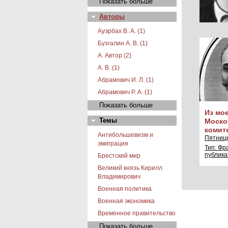
Показать больше
Авторы
Ауэрбах В. А. (1)
Бузгалин А. В. (1)
А. Автор (2)
А. В. (1)
Абрамович И. Л. (1)
Абрамович Р. А. (1)
Показать больше
Из мо
Темы
Моско
комите
Антибольшевизм и
Пятницк
эмиграция
Тип: Фр
публик
Брестский мир
Великий князь Кирилл
Владимирович
Военная политика
Военная экономика
Временное правительство
Показать больше