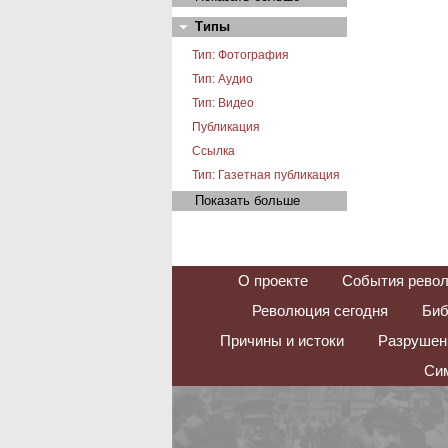
Типы
Тип: Фотография
Тип: Аудио
Тип: Видео
Публикация
Ссылка
Тип: Газетная публикация
Показать больше
О проекте
События рево
Революция сегодня
Биб
Причины и истоки
Разрушени
Сим