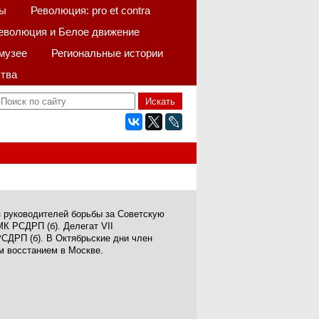
ы
Революция: pro et contra
еволюция и Белое движение
музее
Региональные истории
тва
з руководителей борьбы за Советскую
К РСДРП (б). Делегат VII
РСДРП (б). В Октябрьские дни член
м восстанием в Москве.