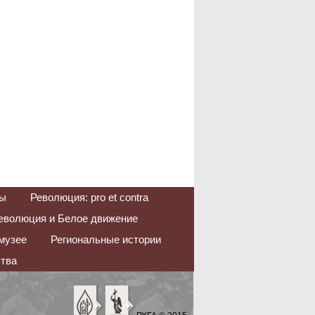
ы
Революция: pro et contra
еволюция и Белое движение
музее
Региональные истории
тва