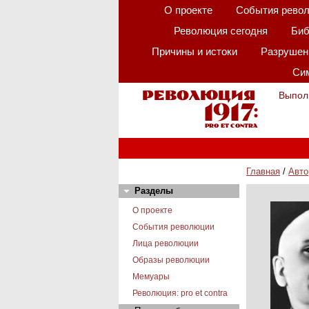
О проекте
События рево
Революция сегодня
Биб
Причины и истоки
Разрушени
Сим
Выпол
Главная
/
Авто
Разделы
О проекте
События революции
Лица революции
Образы революции
Мемуары
Революция: pro et contra