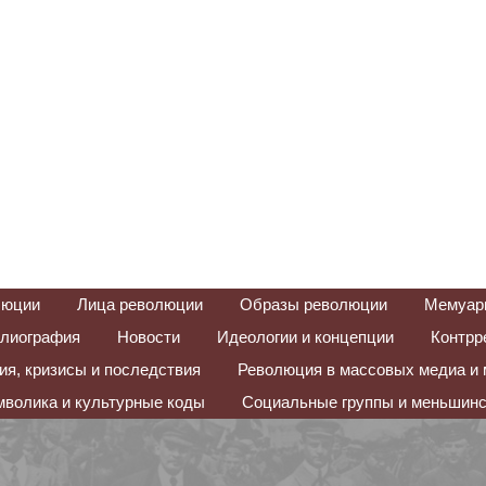
люции
Лица революции
Образы революции
Мемуар
лиография
Новости
Идеологии и концепции
Контрр
я, кризисы и последствия
Революция в массовых медиа и 
волика и культурные коды
Социальные группы и меньшинс