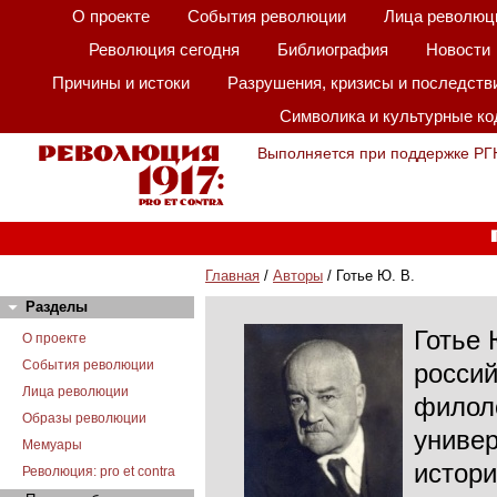
О проекте
События революции
Лица революц
Революция сегодня
Библиография
Новости
Причины и истоки
Разрушения, кризисы и последств
Символика и культурные к
Выполняется при поддержке РГ
Главная
/
Авторы
/ Готье Ю. В.
Разделы
Готье 
О проекте
События революции
россий
Лица революции
филоло
Образы революции
универ
Мемуары
истори
Революция: pro et contra