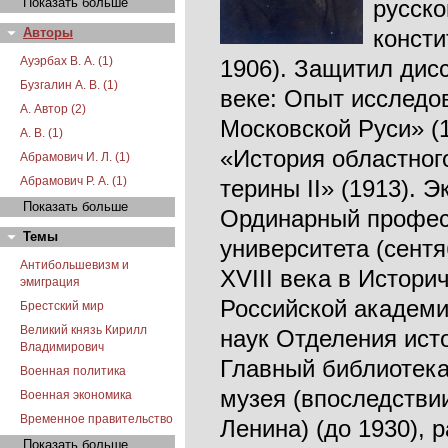
Показать больше
русско
Авторы
консти
Ауэрбах В. А. (1)
1906). Защитил дис
Бузгалин А. В. (1)
веке: Опыт исследо
А. Автор (2)
Московской Руси» (
А. В. (1)
«История областного
Абрамович И. Л. (1)
Абрамович Р. А. (1)
терины II» (1913). 
Показать больше
Ординарный професс
Темы
университета (сентя
Антибольшевизм и
XVIII века в Истори
эмиграция
Российской академи
Брестский мир
Великий князь Кирилл
наук Отделения исто
Владимирович
Главный библиотека
Военная политика
музея (впоследстви
Военная экономика
Временное правительство
Ленина) (до 1930), 
Показать больше