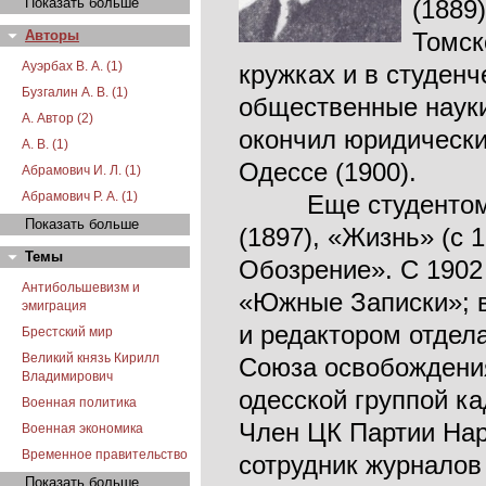
Показать больше
(1889
Авторы
Томск
Ауэрбах В. А. (1)
кружках и в студенч
Бузгалин А. В. (1)
общественные науки
А. Автор (2)
окончил юридически
А. В. (1)
Одессе (1900).
Абрамович И. Л. (1)
Абрамович Р. А. (1)
Еще студентом со
Показать больше
(1897), «Жизнь» (с 
Темы
Обозрение». С 1902
Антибольшевизм и
«Южные Записки»; в
эмиграция
и редактором отдел
Брестский мир
Великий князь Кирилл
Союза освобождения 
Владимирович
одесской группой ка
Военная политика
Член ЦК Партии Нар
Военная экономика
Временное правительство
сотрудник журналов
Показать больше