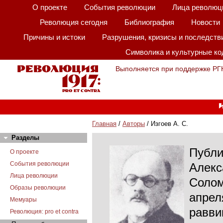
О проекте
События революции
Лица революц
Революция сегодня
Библиография
Новости
Причины и истоки
Разрушения, кризисы и последств
Символика и культурные к
Выполняется при поддержке РГ
Главная
/
Авторы
/ Изгоев А. С.
Разделы
Публи
О проекте
События революции
Алекс
Лица революции
Солом
Образы революции
апрел
Мемуары
равви
Революция: pro et contra