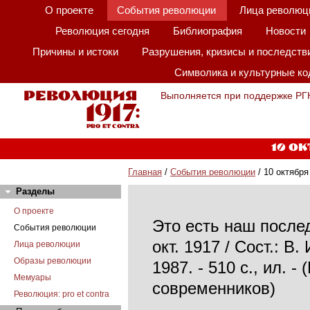
О проекте
События революции
Лица революц
Революция сегодня
Библиография
Новости
Причины и истоки
Разрушения, кризисы и последств
Символика и культурные к
Выполняется при поддержке РГ
10 ок
Главная
/
События революции
/ 10 октября
Разделы
О проекте
Это есть наш послед
События революции
окт. 1917 / Сост.: В
Лица революции
Образы революции
1987. - 510 с., ил.
Мемуары
современников)
Революция: pro et contra