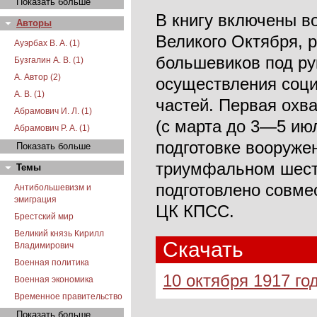
Показать больше
В книгу включены в
Авторы
Великого Октября, 
Ауэрбах В. А. (1)
большевиков под ру
Бузгалин А. В. (1)
А. Автор (2)
осуществления соци
А. В. (1)
частей. Первая охв
Абрамович И. Л. (1)
(с марта до 3—5 июл
Абрамович Р. А. (1)
подготовке вооруже
Показать больше
триумфальном шеств
Темы
подготовлено совме
Антибольшевизм и
эмиграция
ЦК КПСС.
Брестский мир
Великий князь Кирилл
Скачать
Владимирович
Военная политика
10 октября 1917 го
Военная экономика
Временное правительство
Показать больше