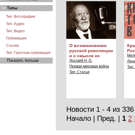
Типы
Тип: Фотография
Тип: Аудио
Тип: Видео
Публикация
О возникновении
Кра
Ссылка
русской революции
Рос
Тип: Газетная публикация
и о смысле ее
Мель
Показать больше
Лосский Н. О.
Лен
Первая мировая война
Тип:
Тип: Статья
Новости 1 - 4 из 336
Начало | Пред. |
1
2