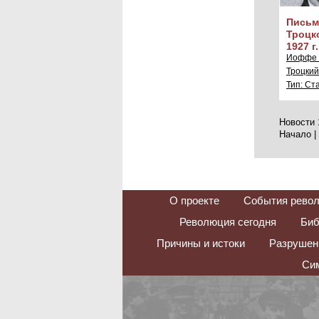
Письмо
Троцк
1927 г.
Иоффе А
Троцкий
Тип: Ст
Новости 1
Начало |
О проекте
События рево
Революция сегодня
Биб
Причины и истоки
Разрушени
Сим