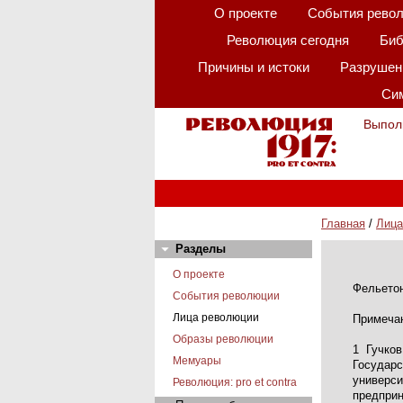
О проекте
События рево
Революция сегодня
Биб
Причины и истоки
Разрушени
Сим
Выпол
Главная
/
Лица
Разделы
О проекте
Фельетон
События революции
Лица революции
Примеча
Образы революции
1 Гучков
Мемуары
Государс
универси
Революция: pro et contra
предприн