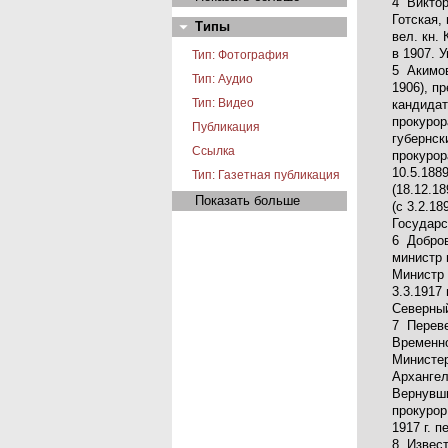
4 Виктор
Готская,
Типы
вел. кн.
в 1907. 
Тип: Фотография
5 Акимов
Тип: Аудио
1906), п
Тип: Видео
кандидат
прокурор
Публикация
губернск
Ссылка
прокурор
10.5.188
Тип: Газетная публикация
(18.12.1
Показать больше
(с 3.2.1
Государс
6 Добров
министр 
Министр 
3.3.1917
Северный
7 Переве
Временно
Министер
Архангел
Вернувши
прокурор
1917 г. 
8 Извест