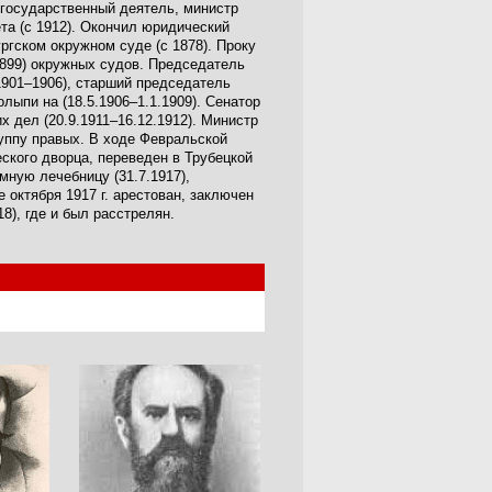
государственный деятель, министр
ета (с 1912). Окончил юридический
ргском окружном суде (с 1878). Проку
–1899) окружных судов. Председатель
1901–1906), старший председатель
лыпи на (18.5.1906–1.1.1909). Сенатор
их дел (20.9.1911–16.12.1912). Министр
группу правых. В ходе Февральской
еского дворца, переведен в Трубецкой
мную лечебницу (31.7.1917),
е октября 1917 г. арестован, заключен
), где и был расстрелян.