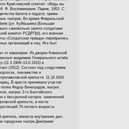
что Краб-чевский ответил: «Ведь вы
М. Ф. Воспоминания. Париж, 1953. С.
ртистка балета и педагог, прима-
ких театров. Во время Февральской
бняк (ул. Куйбышева (Большая
е было самовольно занято солдатами
ский комитет РСДРП(б), его военная
зеты «Солдатская правда» перебрались
ных организаций и лиц. Иск был
л от кавалерии. Из дворян Ковенской
аевскую академию Генерального штаба
р (11.3.1909–13.6.1915) и
тант (1912). Состоял под следствием
подлогах, лихоимстве и
тропавловской крепости. 11.10.1916
ворец. В аресте принимали участие
го полка Федор Виноградов, матрос
гин, матрос 2-го Балтийского
н к бессрочной каторге, замененной
ловской крепости, а после
остигший 70-летнего возраста.
й деятель, министр внутренних дел,
ом городском театре Дмитрием