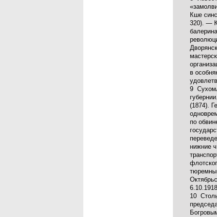
«замолви
Кше синс
320). — 
балерина
революци
Дворянск
мастерск
организа
в особня
удовлетв
9 Сухомл
губернии
(1874). Г
одноврем
по обвин
государс
переведе
нижние ч
транспор
флотског
тюремным
Октябрьс
6.10.191
10 Столы
председа
Богровы