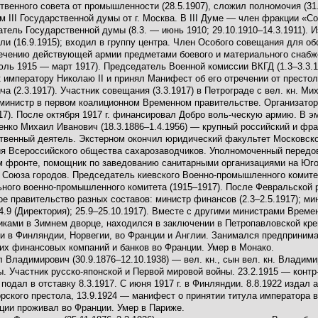
твенного совета от промышленности (28.5.1907), сложил полномочия (31.
м III Государственной думы от г. Москва. В III Думе — член фракции «С
тель Государственной думы (8.3. — июнь 1910; 29.10.1910–14.3.1911). 
вли (16.9.1915); входил в группу центра. Член Особого совещания для 
ечению действующей армии предметами боевого и материального снабже
ль 1915 — март 1917). Председатель Военной комиссии ВКГД (1.3–3.3.1
к императору Николаю II и принял Манифест об его отречении от престол
ча (2.3.1917). Участник совещания (3.3.1917) в Петрограде с вел. кн. 
министр в первом коалиционном Временном правительстве. Организатор
17). После октября 1917 г. финансировал Добро воль-ческую армию. В э
нко Михаил Иванович (18.3.1886–1.4.1956) — крупный российский и фр
твенный деятель. Экстерном окончил юридический факультет Московског
я Всероссийского общества сахарозаводчиков. Уполномоченный передов
 фронте, помощник по заведованию санитарными организациями на Юго
 Союза городов. Председатель киевского Военно-промышленного комите
ного военно-промышленного комитета (1915–1917). После Февральской р
е правительство разных составов: министр финансов (2.3–2.5.1917); мин
24.9 (Директория); 25.9–25.10.1917). Вместе с другими министрами Врем
ками в Зимнем дворце, находился в заключении в Петропавловской креп
и в Финляндии, Норвегии, во Франции и Англии. Занимался предприним
их финансовых компаний и банков во Франции. Умер в Монако.
 Владимирович (30.9.1876–12.10.1938) — вел. кн., сын вел. кн. Владим
. Участник русско-японской и Первой мировой войны. 23.2.1915 — конт
 подал в отставку 8.3.1917. С июня 1917 г. в Финляндии. 8.8.1922 издал 
рского престола, 13.9.1924 — манифест о принятии титула императора в
ции проживал во Франции. Умер в Париже.