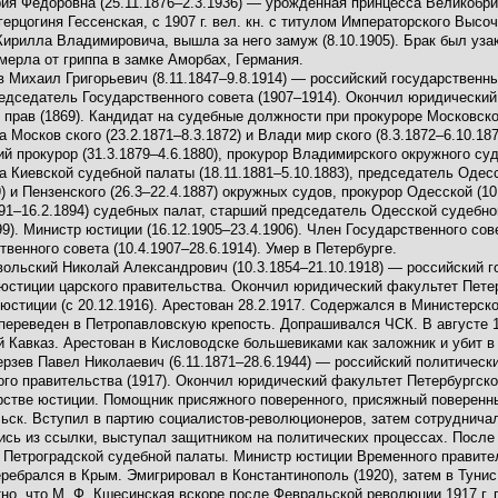
ия Федоровна (25.11.1876–2.3.1936) — урожденная принцесса Великобри
 герцогиня Гессенская, с 1907 г. вел. кн. с титулом Императорского Высо
 Кирилла Владимировича, вышла за него замуж (8.10.1905). Брак был уза
Умерла от гриппа в замке Аморбах, Германия.
 Михаил Григорьевич (8.11.1847–9.8.1914) — российский государственн
редседатель Государственного совета (1907–1914). Окончил юридический
 прав (1869). Кандидат на судебные должности при прокуроре Московско
а Москов ского (23.2.1871–8.3.1872) и Влади мир ского (8.3.1872–6.10.18
ий прокурор (31.3.1879–4.6.1880), прокурор Владимирского окружного суд
а Киевской судебной палаты (18.11.1881–5.10.1883), председатель Одесск
9) и Пензенского (26.3–22.4.1887) окружных судов, прокурор Одесской (10
891–16.2.1894) судебных палат, старший председатель Одесской судебной
899). Министр юстиции (16.12.1905–23.4.1906). Член Государственного сов
твенного совета (10.4.1907–28.6.1914). Умер в Петербурге.
ольский Николай Александрович (10.3.1854–21.10.1918) — российский 
юстиции царского правительства. Окончил юридический факультет Петерб
юстиции (с 20.12.1916). Арестован 28.2.1917. Содержался в Министерск
 переведен в Петропавловскую крепость. Допрашивался ЧСК. В августе 1
 Кавказ. Арестован в Кисловодске большевиками как заложник и убит в
рзев Павел Николаевич (6.11.1871–28.6.1944) — российский политическ
го правительства (1917). Окончил юридический факультет Петербургско
стве юстиции. Помощник присяжного поверенного, присяжный поверенный
ьск. Вступил в партию социалистов-революционеров, затем сотрудничал
сь из ссылки, выступал защитником на политических процессах. После
 Петроградской судебной палаты. Министр юстиции Временного правитель
перебрался в Крым. Эмигрировал в Константинополь (1920), затем в Туни
но, что М. Ф. Кшесинская вскоре после Февральской революции 1917 г. 