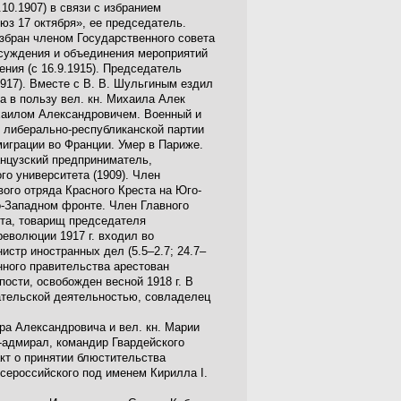
10.1907) в связи с избранием
оюз 17 октября», ее председатель.
Избран членом Государственного совета
обсуждения и объединения мероприятий
ния (с 16.9.1915). Председатель
917). Вместе с В. В. Шульгиным ездил
а в пользу вел. кн. Михаила Алек
Михаилом Александровичем. Военный и
 либерально-республиканской партии
миграции во Франции. Умер в Париже.
анцузский предприниматель,
о университета (1909). Член
ого отряда Красного Креста на Юго-
-Западном фронте. Член Главного
та, товарищ председателя
еволюции 1917 г. входил во
истр иностранных дел (5.5–2.7; 24.7–
енного правительства арестован
ости, освобожден весной 1918 г. В
ательской деятельностью, совладелец
ира Александровича и вел. кн. Марии
р-адмирал, командир Гвардейского
акт о принятии блюстительства
сероссийского под именем Кирилла I.