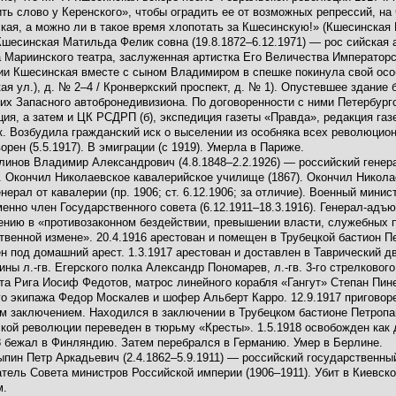
ть слово у Керенского», чтобы оградить ее от возможных репрессий, на 
кая, а можно ли в такое время хлопотать за Кшесинскую!» (Кшесинская 
Кшесинская Матильда Фелик совна (19.8.1872–6.12.1971) — рос сийская а
 Мариинского театра, заслуженная артистка Его Величества Императорс
и Кшесинская вместе с сыном Владимиром в спешке покинула свой осо
ая ул.), д. № 2–4 / Кронверкский проспект, д. № 1). Опустевшее здани
их Запасного автобронедивизиона. По договоренности с ними Петербург
ция, а затем и ЦК РСДРП (б), экспедиция газеты «Правда», редакция га
к. Возбудила гражданский иск о выселении из особняка всех революцион
орен (5.5.1917). В эмиграции (с 1919). Умерла в Париже.
инов Владимир Александрович (4.8.1848–2.2.1926) — российский генера
. Окончил Николаевское кавалерийское училище (1867). Окончил Никол
енерал от кавалерии (пр. 1906; ст. 6.12.1906; за отличие). Военный минист
енно член Государственного совета (6.12.1911–18.3.1916). Генерал-адъю
ению в «противозаконном бездействии, превышении власти, служебных 
твенной измене». 20.4.1916 арестован и помещен в Трубецкой бастион Пе
н под домашний арест. 1.3.1917 арестован и доставлен в Таврический д
ины л.-гв. Егерского полка Александр Пономарев, л.-гв. 3-го стрелково
та Рига Иосиф Федотов, матрос линейного корабля «Гангут» Степан Пине
о экипажа Федор Москалев и шофер Альберт Карро. 12.9.1917 приговоре
 заключением. Находился в заключении в Трубецком бастионе Петропав
кой революции переведен в тюрьму «Кресты». 1.5.1918 освобожден как д
8 бежал в Финляндию. Затем перебрался в Германию. Умер в Берлине.
пин Петр Аркадьевич (2.4.1862–5.9.1911) — российский государственны
тель Совета министров Российской империи (1906–1911). Убит в Киевск
м.