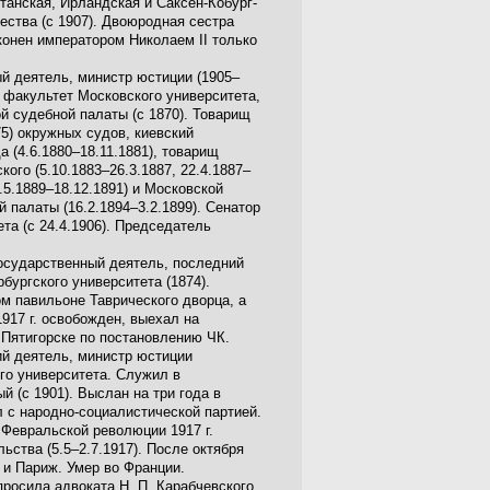
танская, Ирландская и Саксен-Кобург-
чества (с 1907). Двоюродная сестра
конен императором Николаем II только
ый деятель, министр юстиции (1905–
 факультет Московского университета,
й судебной палаты (с 1870). Товарищ
75) окружных судов, киевский
а (4.6.1880–18.11.1881), товарищ
ого (5.10.1883–26.3.1887, 22.4.1887–
.5.1889–18.12.1891) и Московской
 палаты (16.2.1894–3.2.1899). Сенатор
ета (с 24.4.1906). Председатель
государственный деятель, последний
ургского университета (1874).
ом павильоне Таврического дворца, а
917 г. освобожден, выехал на
 Пятигорске по постановлению ЧК.
ий деятель, министр юстиции
го университета. Служил в
 (с 1901). Выслан на три года в
 с народно-социалистической партией.
 Февральской революции 1917 г.
ства (5.5–2.7.1917). После октября
с и Париж. Умер во Франции.
просила адвоката Н. П. Карабчевского