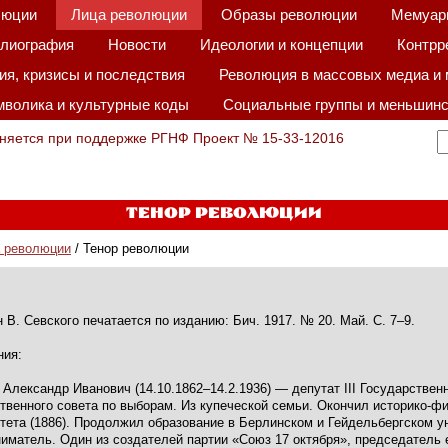
люции
Лица революции
Образы революции
Мемуар
лиография
Новости
Идеологии и концепции
Контрр
я, кризисы и последствия
Революция в массовых медиа и 
волика и культурные коды
Социальные группы и меньшинс
няется при поддержке РГНФ Проект № 15-33-12016
Тенор революции
 революции
/ Тенор революции
 В. Севского печатается по изданию: Бич. 1917. № 20. Май. С. 7–9.
ния:
 Александр Иванович (14.10.1862–14.2.1936) — депутат III Государственн
твенного совета по выборам. Из купеческой семьи. Окончил историко-ф
тета (1886). Продолжил образование в Берлинском и Гейдельбергском у
иматель. Один из создателей партии «Союз 17 октября», председатель е