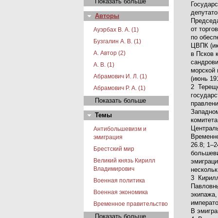
Показать больше
Государс
депутато
Авторы
Председа
от торго
Ауэрбах В. А. (1)
по обесп
Бузгалин А. В. (1)
ЦВПК (ию
А. Автор (2)
в Псков 
сандрови
А. В. (1)
морской 
Абрамович И. Л. (1)
(июнь 19
2 Тереще
Абрамович Р. А. (1)
государс
Показать больше
правлени
Западном
Темы
комитета
Централь
Антибольшевизм и
Временно
эмиграция
26.8; 1–
Брестский мир
большеви
Великий князь Кирилл
эмиграци
Владимирович
нескольк
3 Кирилл
Военная политика
Павловны
Военная экономика
экипажа,
императо
Временное правительство
В эмигра
Показать больше