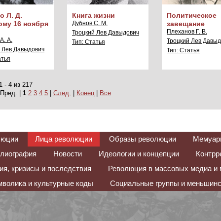
 Л. Д.
Книга жизни
Политическое
ому 16 ноября
Дубнов С. М.
завещание
Плеханов Г. В.
Троцкий Лев Давыдович
. А.
Троцкий Лев Давы
Тип: Статья
 Лев Давыдович
Тип: Статья
атья
 - 4 из 217
 Пред. |
1
2
3
4
5
|
След.
|
Конец
|
Все
люции
Лица революции
Образы революции
Мемуар
лиография
Новости
Идеологии и концепции
Контрр
я, кризисы и последствия
Революция в массовых медиа и 
волика и культурные коды
Социальные группы и меньшинс