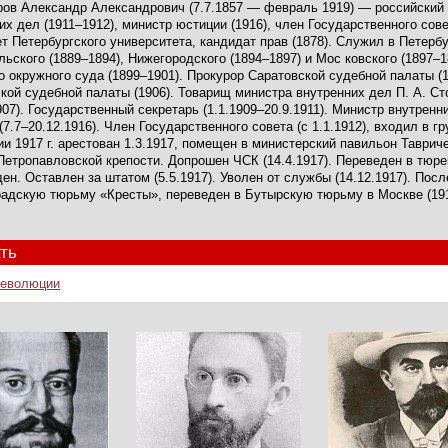
ов Александр Александрович (7.7.1857 — февраль 1919) — российский 
их дел (1911–1912), министр юстиции (1916), член Государственного сов
т Петербургского университета, кандидат прав (1878). Служил в Петербу
льского (1889–1894), Нижегородского (1894–1897) и Мос ковского (1897
о окружного суда (1899–1901). Прокурор Саратовской судебной палаты (
кой судебной палаты (1906). Товарищ министра внутренних дел П. А. Сто
1907). Государственный секретарь (1.1.1909–20.9.1911). Министр внутренн
(7.7–20.12.1916). Член Государственного совета (с 1.1.1912), входил в 
и 1917 г. арестован 1.3.1917, помещен в министерский павильон Таврич
Петропавловской крепости. Допрошен ЧСК (14.4.1917). Переведен в тюре
ен. Оставлен за штатом (5.5.1917). Уволен от службы (14.12.1917). Посл
радскую тюрьму «Кресты», переведен в Бутырскую тюрьму в Москве (1918
ть
революции