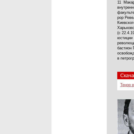
11 Макар
внутренн
факульте
рор Реве
Киевског
Харьковс
(с 22.4.
юстиции 
революци
бастион 
освобожд
в петрог
Скача
Тенор 