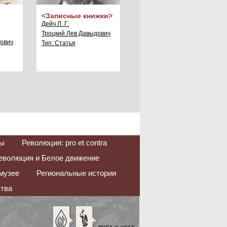
<Записные книжки>
Дейч Л. Г.
Троцкий Лев Давыдович
дович
Тип: Статья
ы
Революция: pro et contra
еволюция и Белое движение
музее
Региональные истории
тва